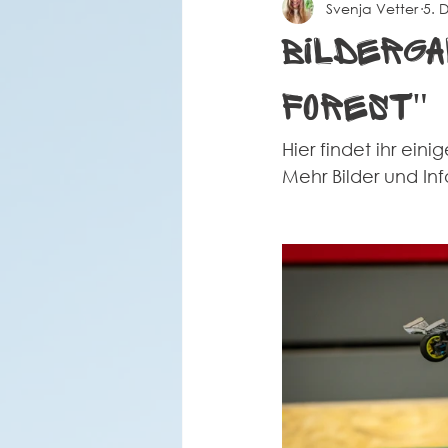
Svenja Vetter
5. 
Spielberichte Herren 2
Coro
Bilderga
Forest"
Hier findet ihr e
Mehr Bilder und Inf