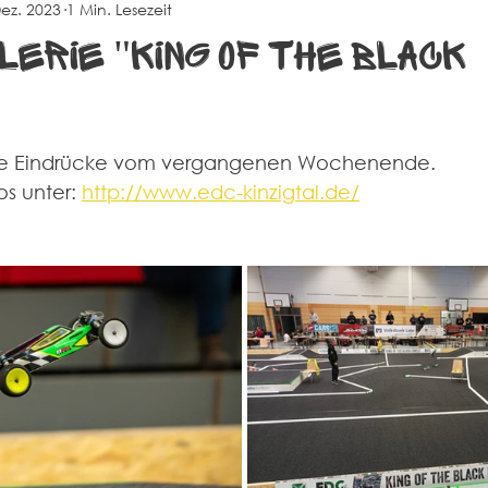
Dez. 2023
1 Min. Lesezeit
na
Events
Alte Herren
Sportheim
lerie "King Of The Black
inige Eindrücke vom vergangenen Wochenende.
os unter: 
http://www.edc-kinzigtal.de/