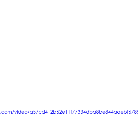
atic.com/video/a57cd4_2b62e11f77334dba8be844aaebf6785