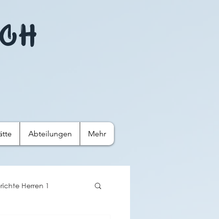
ach
ätte
Abteilungen
Mehr‎
richte Herren 1