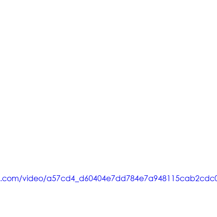
tatic.com/video/a57cd4_d60404e7dd784e7a948115cab2cd