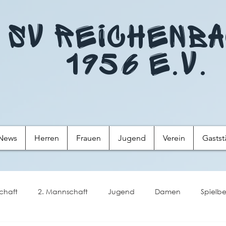
SV Reichenb
1956 e.V.
News
Herren
Frauen
Jugend
Verein
Gastst
chaft
2. Mannschaft
Jugend
Damen
Spielbe