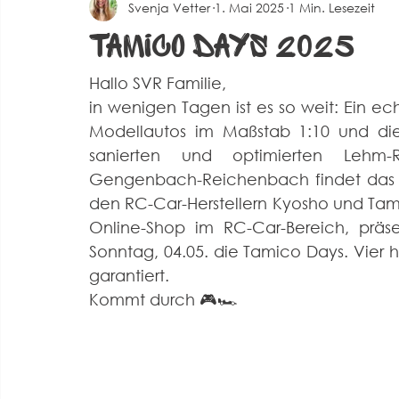
Svenja Vetter
1. Mai 2025
1 Min. Lesezeit
Spielberichte Herren 2
Corona
Events
Alte 
Tamico Days 2025
Hallo SVR Familie,
in wenigen Tagen ist es so weit: Ein ech
Modellautos im Maßstab 1:10 und die 
sanierten und optimierten Lehm-
Gengenbach-Reichenbach findet das a
den RC-Car-Herstellern Kyosho und Tam
Online-Shop im RC-Car-Bereich, präse
Sonntag, 04.05. die Tamico Days. Vier 
garantiert. 
Kommt durch 🎮🏎