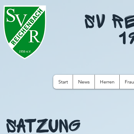
SV R
1
Start
News
Herren
Fra
Satzung