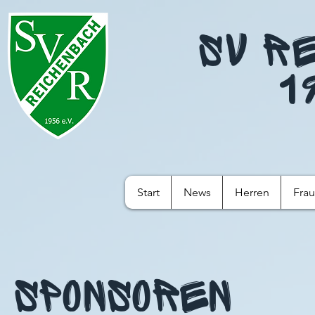
SV R
1
Start
News
Herren
Fra
Sponsoren