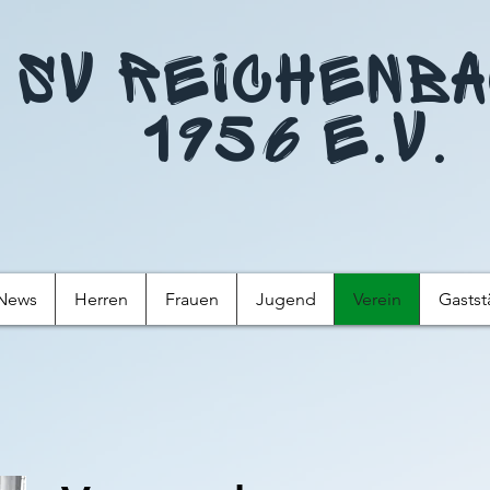
SV Reichenb
1956 e.V.
News
Herren
Frauen
Jugend
Verein
Gastst