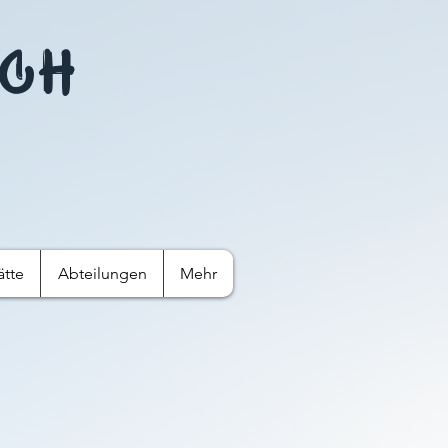
ach
ätte
Abteilungen
Mehr‎