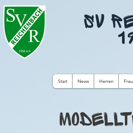
SV R
1
Start
News
Herren
Fra
Modellt