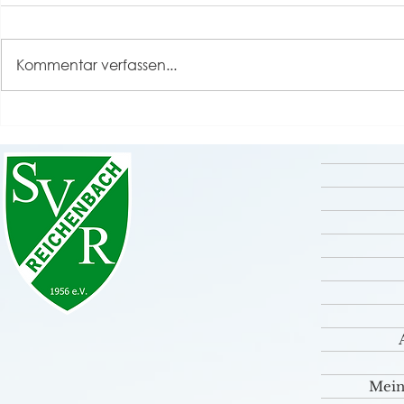
Alarmstufe
Anbei findet 
Hygienekonz
Kommentar verfassen...
Spielbetrieb
Alarmstufe 
Bitte zur Be
UPDATE: Hygienekonzept
Warnstufe ab 23.02.2022
Mein