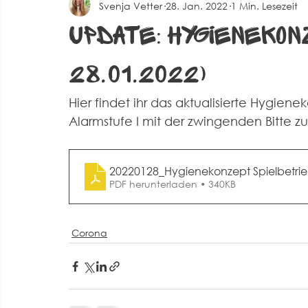
Svenja Vetter
28. Jan. 2022
1 Min. Lesezeit
Spielberichte Herren 2
Corona
Events
Alte 
Update: Hygienekon
28.01.2022)
Hier findet ihr das aktualisierte Hygiene
Alarmstufe I mit der zwingenden Bitte z
20220128_Hygienekonzept Spielbetri
PDF herunterladen • 340KB
Corona