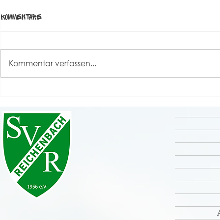
Kommentare
Kommentar verfassen...
Grande Finale unseres
Rückblick S
Sportfestes 2026 💚🤍
⚽️🤹‍♀️🎸