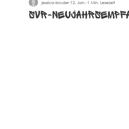
jessica-bruder
12. Jan.
1 Min. Lesezeit
Spielberichte Herren 2
Corona
Events
Alte 
SVR-Neujahrsempf