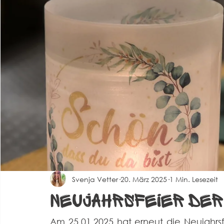
Spielberichte Herren 2
Corona
Events
Alte 
Svenja Vetter
20. März 2025
1 Min. Lesezeit
Neujahrsfeier der
Am 25.01.2025 hat erneut die Neujahrsf