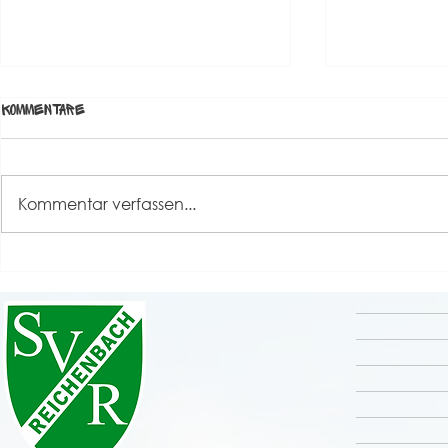
Kommentare
Kommentar verfassen...
Grande Finale unseres
Rückblick S
Sportfestes 2026 💚🤍
⚽️🤹‍♀️🎸