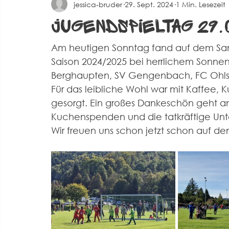
jessica-bruder
29. Sept. 2024
1 Min. Lesezeit
Spielberichte Herren 2
Corona
Events
Alte 
Jugendspieltag 29.
Am heutigen Sonntag fand auf dem Sant
Saison 2024/2025 bei herrlichem Sonnens
Berghaupten, SV Gengenbach, FC Ohls
Für das leibliche Wohl war mit Kaffee, 
gesorgt. Ein großes Dankeschön geht an a
Kuchenspenden und die tatkräftige Unte
Wir freuen uns schon jetzt schon auf de