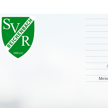
Grande Finale unseres
Rückblick S
Sportfestes 2026 💚🤍
⚽️🤹‍♀️🎸
Mein