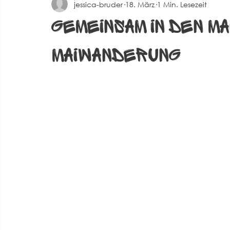
jessica-bruder
18. März
1 Min. Lesezeit
Spielberichte Herren 2
Corona
Events
Alte 
Gemeinsam in den Ma
Maiwanderung