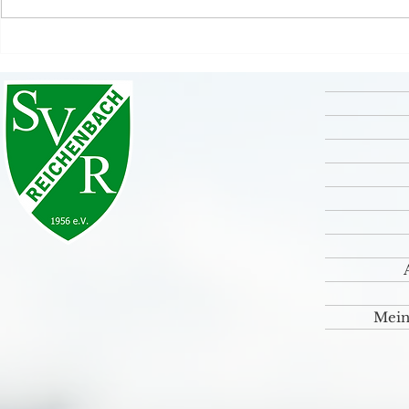
Grande Finale unseres
Rückblick S
Sportfestes 2026 💚🤍
⚽️🤹‍♀️🎸
Mein