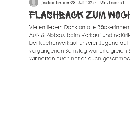
jessica-bruder
28. Juli 2025
1 Min. Lesezeit
Spielberichte Herren 2
Corona
Events
Alte 
Flashback zum Woc
Vielen lieben Dank an alle Bäckerinne
Auf- & Abbau, beim Verkauf und natürlic
Der Kuchenverkauf unserer Jugend a
vergangenen Samstag war erfolgreich 
Wir hoffen euch hat es auch geschmec