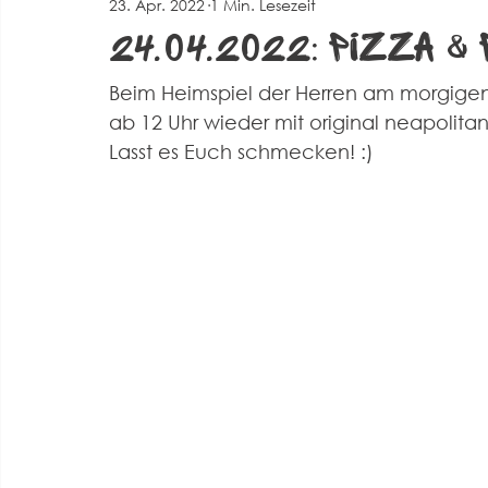
23. Apr. 2022
1 Min. Lesezeit
Spielberichte Herren 2
Corona
Events
Alte 
24.04.2022: Pizza &
Beim Heimspiel der Herren am morgigen S
ab 12 Uhr wieder mit original neapolit
Lasst es Euch schmecken! :)