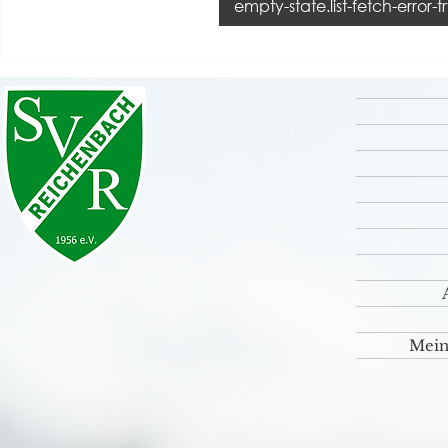
empty-state.list-fetch-error-
Grande Finale unseres
Rückblick S
Sportfestes 2026 💚🤍
⚽️🤹‍♀️🎸
Mein