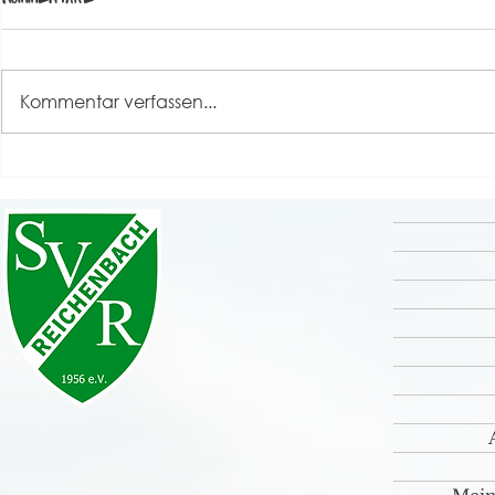
Kommentar verfassen...
Grande Finale unseres
Rückblick S
Sportfestes 2026 💚🤍
⚽️🤹‍♀️🎸