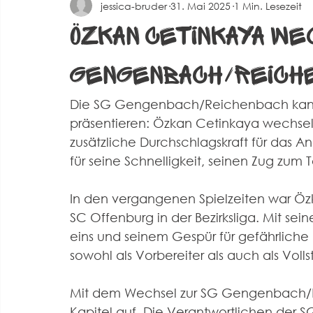
jessica-bruder
31. Mai 2025
1 Min. Lesezeit
Spielberichte Herren 2
Corona
Events
Alte 
Özkan Cetinkaya we
Gengenbach/Reich
Die SG Gengenbach/Reichenbach kann
präsentieren: Özkan Cetinkaya wechsel
zusätzliche Durchschlagskraft für das Angr
für seine Schnelligkeit, seinen Zug zum T
In den vergangenen Spielzeiten war Özka
SC Offenburg in der Bezirksliga. Mit sei
eins und seinem Gespür für gefährliche 
sowohl als Vorbereiter als auch als Volls
Mit dem Wechsel zur SG Gengenbach/R
Kapitel auf. Die Verantwortlichen der SG