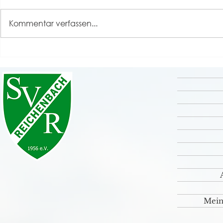
Kommentar verfassen...
Grande Finale unseres
Rückblick S
Sportfestes 2026 💚🤍
⚽️🤹‍♀️🎸
Mein