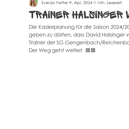
Svenja Vetter
9. Apr. 2024
1 Min. Lesezeit
Spielberichte Herren 2
Corona
Events
Alte 
Trainer Halsinger
Die Kaderplanung für die Saison 2024/2
geben zu dürfen, dass David Halsinger ve
Trainer der SG Gengenbach/Reichenba
Der Weg geht weiter!  🟥🟩