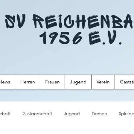
SV Reichenb
1956 e.V.
News
Herren
Frauen
Jugend
Verein
Gastst
chaft
2. Mannschaft
Jugend
Damen
Spielbe