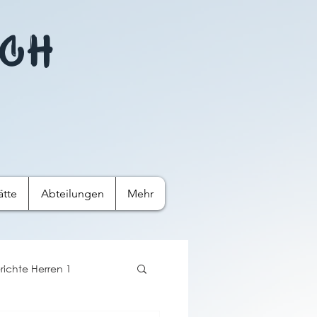
ach
ätte
Abteilungen
Mehr‎
richte Herren 1