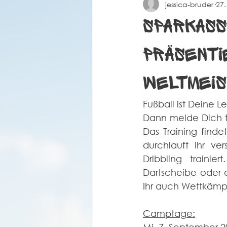
jessica-bruder
27.
Spielberichte Herren 2
Coro
Sparkass
präsenti
Weltmeis
Fußball ist Deine L
Dann melde Dich fü
Das Training finde
durchlauft Ihr ve
Dribbling traini
Dartscheibe oder 
Ihr auch Wettkämpf
Camptage: