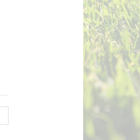
für ein Wochenende! 🪩