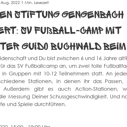
 Aug. 2022
1 Min. Lesezeit
na
Events
Alte Herren
Sportheim
en Stiftung Gengenbach
ert: SV Fußball-Camp mit
ter Guido Buchwald beim
eidenschaft und Du bist zwischen 6 und 16 Jahre alt?
r das SV Fußballcamp an, um zwei tolle Fußballtag
t in Gruppen mit 10-12 Teilnehmern statt. An jedem
rschiedene Stationen, in denen ihr das Passen,
ert. Außerdem gibt es auch Action-Stationen, w
die Messung Deiner Schussgeschwindigkeit. Und nat
e und Spiele durchführen. 