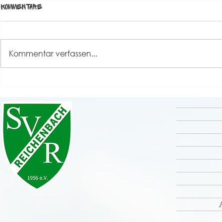
Kommentare
Kommentar verfassen...
Grande Finale unseres
Rückblick S
Sportfestes 2026 💚🤍
⚽️🤹‍♀️🎸