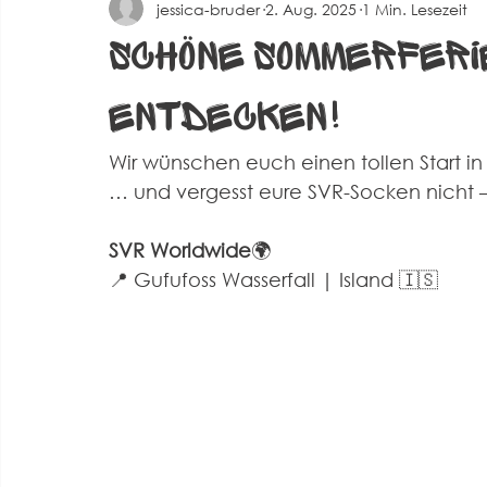
jessica-bruder
2. Aug. 2025
1 Min. Lesezeit
Spielberichte Herren 2
Corona
Events
Alte 
Schöne Sommerferie
entdecken!
Wir wünschen euch einen tollen Start i
… und vergesst eure SVR-Socken nicht –
SVR Worldwide
🌍 
📍 Gufufoss Wasserfall | Island 🇮🇸