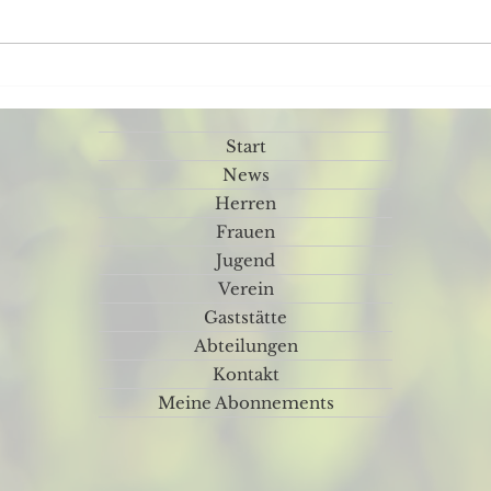
Rückblick Sportfest Samstag
Was 
🥳
⚽️🤹‍♀️🎸
Start
News
Herren
Frauen
Jugend
Verein
Gaststätte
Abteilungen
Kontakt
Meine Abonnements