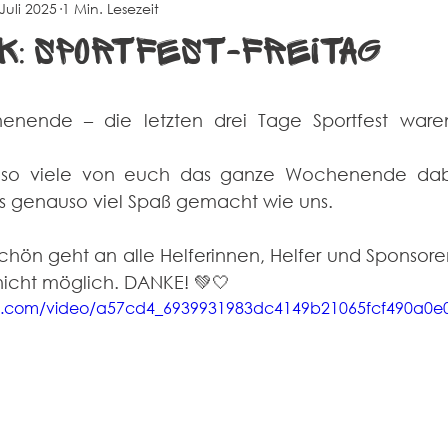
 Juli 2025
1 Min. Lesezeit
na
Events
Alte Herren
Sportheim
k: Sportfest-Freitag
enende – die letzten drei Tage Sportfest waren
 so viele von euch das ganze Wochenende dabe
es genauso viel Spaß gemacht wie uns.
schön geht an alle Helferinnen, Helfer und Sponsor
nicht möglich. DANKE! 💚🤍
atic.com/video/a57cd4_6939931983dc4149b21065fcf490a0e