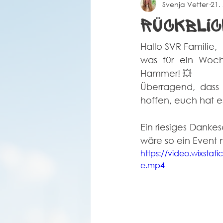
Svenja Vetter
21.
Spielberichte Herren 2
Coro
Rückblic
Hallo SVR Familie,
was für ein Woch
Hammer! 💥
Überragend, dass
hoffen, euch hat 
Ein riesiges Danke
wäre so ein Event 
https://video.wixst
e.mp4