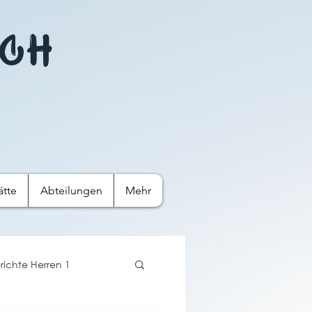
ach
ätte
Abteilungen
Mehr‎
richte Herren 1