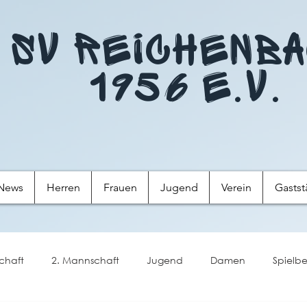
SV Reichenb
1956 e.V.
News
Herren
Frauen
Jugend
Verein
Gastst
chaft
2. Mannschaft
Jugend
Damen
Spielbe