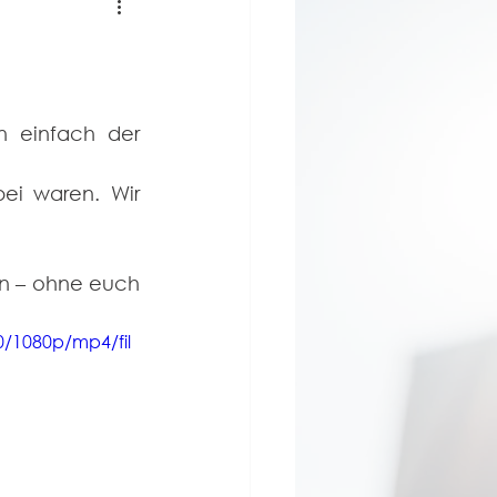
 einfach der 
i waren. Wir 
en – ohne euch 
0/1080p/mp4/fil