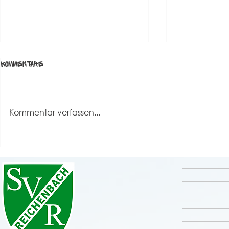
Kommentare
Kommentar verfassen...
Grande Finale unseres
Rückblick S
Sportfestes 2026 💚🤍
⚽️🤹‍♀️🎸