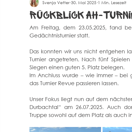
Svenja Vetter
30. Mai 2025
1 Min. Lesezeit
Spielberichte Herren 2
Corona
Events
Alte 
Rückblick AH-Turn
Am Freitag, dem 23.05.2025, fand bei
Gedächtnisturnier statt.
Das konnten wir uns nicht entgehen las
Turnier angetreten. Nach fünf Spielen
Siegen einen guten 5. Platz belegen.
Im Anchluss wurde – wie immer – bei 
das Turnier Revue passieren lassen.
Unser Fokus liegt nun auf dem nächsten 
Durbachtal“ am 26.07.2025. Auch dort
Truppe sowohl auf dem Platz als auch im