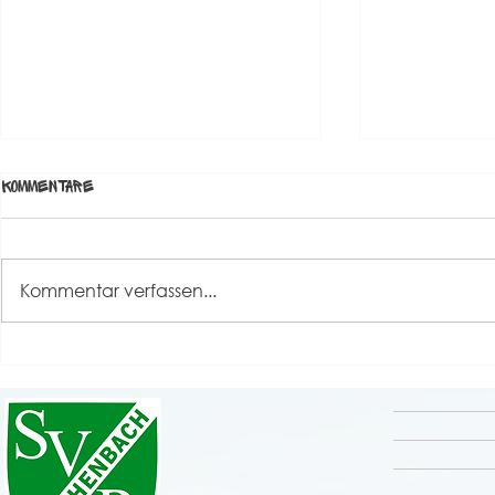
Kommentare
Kommentar verfassen...
Grande Finale unseres
Rückblick S
Sportfestes 2026 💚🤍
⚽️🤹‍♀️🎸