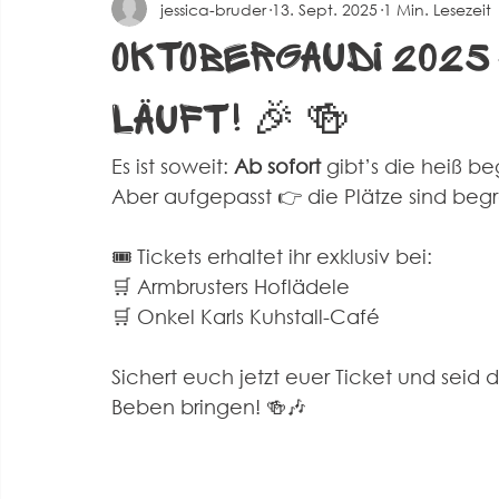
jessica-bruder
13. Sept. 2025
1 Min. Lesezeit
Spielberichte Herren 2
Corona
Events
Alte 
Oktobergaudi 2025
läuft! 🎉 🍻
Es ist soweit: 
Ab sofort
 gibt’s die heiß b
Aber aufgepasst 👉 die Plätze sind begre
🎟️ Tickets erhaltet ihr exklusiv bei:
🛒 Armbrusters Hoflädele
🛒 Onkel Karls Kuhstall-Café
Sichert euch jetzt euer Ticket und seid
Beben bringen! 🍻🎶