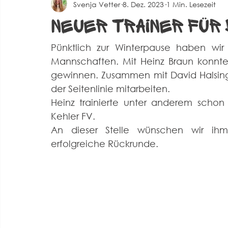
Svenja Vetter
8. Dez. 2023
1 Min. Lesezeit
Spielberichte Herren 2
Corona
Events
Alte 
Neuer Trainer für 
Pünktlich zur Winterpause haben wir 
Mannschaften. Mit Heinz Braun konnten
gewinnen. Zusammen mit David Halsinge
der Seitenlinie mitarbeiten. 
Heinz trainierte unter anderem scho
Kehler FV. 
An dieser Stelle wünschen wir ih
erfolgreiche Rückrunde.