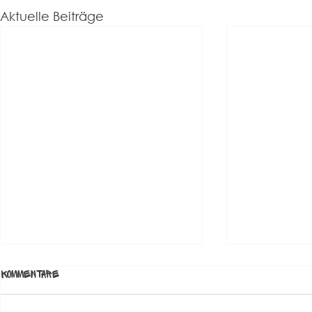
Aktuelle Beiträge
Update – unser Fauxpas des
Kommentare
Tages
Oops… da haben wir uns wohl