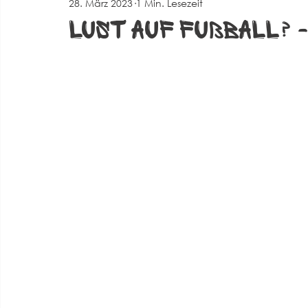
28. März 2023
1 Min. Lesezeit
Spielberichte Herren 2
Corona
Events
Alte 
Lust auf Fußball? - 