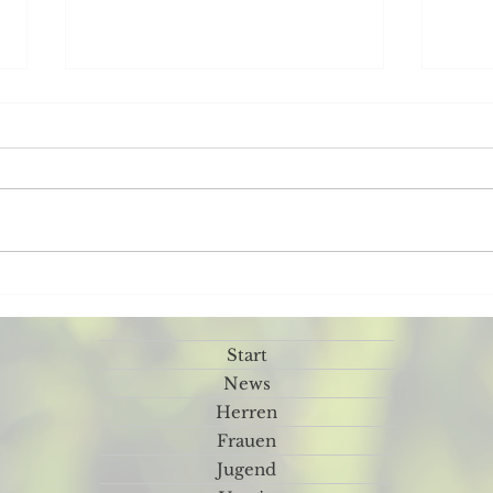
Rückblick Sportfest Samstag
Was 
🥳
⚽️🤹‍♀️🎸
Start
News
Herren
Frauen
Jugend