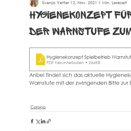
Svenja Vetter
12. Nov. 2021
1 Min. Lesezeit
Spielberichte Herren 2
Corona
Events
Alte 
Hygienekonzept für
der Warnstufe zum
Hygienekonzept Spielbetrieb Warnstu
PDF herunterladen • 266KB
Anbei findet sich das aktuelle Hygienek
Warnstufe mit der zwingenden Bitte zur
Corona