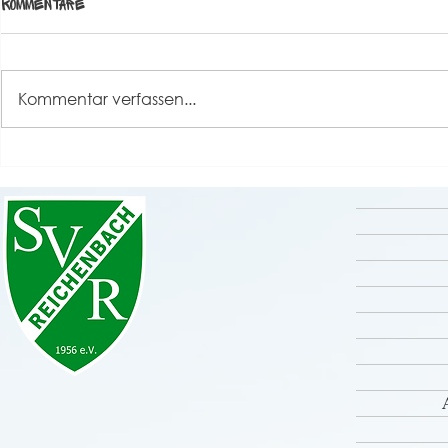
Kommentare
(Stand 28.01
Hier findet ih
Hygienekonz
Kommentar verfassen...
Spielbetrieb
Alarmstufe I 
zwingenden B
UPDATE: Hygienekonzept
Beachtung!
Warnstufe ab 23.02.2022