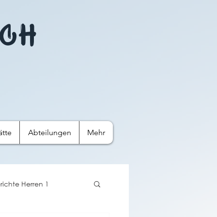
ach
ätte
Abteilungen
Mehr‎
richte Herren 1