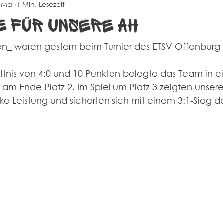
 Mai
1 Min. Lesezeit
na
Events
Alte Herren
Sportheim
e für unsere AH
en_ waren gestern beim Turnier des ETSV Offenburg 
ltnis von 4:0 und 10 Punkten belegte das Team in ei
am Ende Platz 2. Im Spiel um Platz 3 zeigten unsere
ke Leistung und sicherten sich mit einem 3:1-Sieg d