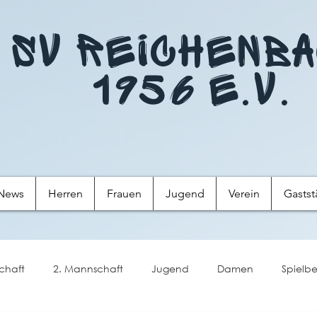
SV Reichenb
1956 e.V.
News
Herren
Frauen
Jugend
Verein
Gastst
chaft
2. Mannschaft
Jugend
Damen
Spielbe