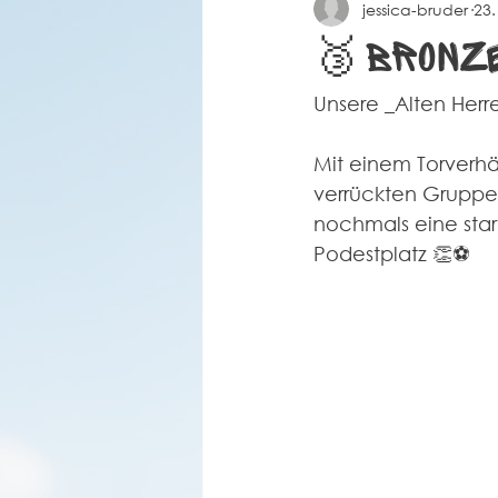
jessica-bruder
23.
Spielberichte Herren 2
Coro
🥉 Bronz
Unsere _Alten Herr
Mit einem Torverhä
verrückten Gruppe 
nochmals eine star
Podestplatz 👏⚽