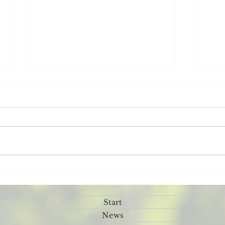
Rückblick Sportfest Samstag
Was 
🥳
⚽️🤹‍♀️🎸
Start
News