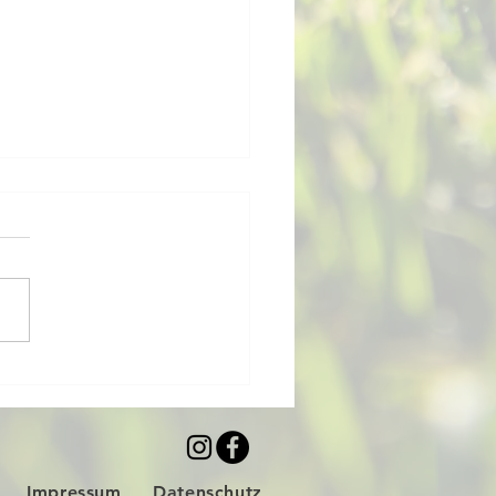
für ein Wochenende! 🪩
Impressum
Datenschutz