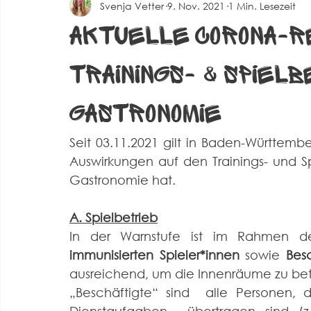
Svenja Vetter
9. Nov. 2021
1 Min. Lesezeit
Spielberichte Herren 2
Corona
Events
Alte 
Aktuelle Corona-R
Trainings- & Spielb
Gastronomie
Seit 03.11.2021 gilt in Baden-Württemb
Auswirkungen auf den Trainings- und Sp
Gastronomie hat.
A. Spielbetrieb
In der Warnstufe ist im Rahmen des
immunisierten Spieler*innen 
sowie 
Bes
ausreichend, um die Innenräume zu betre
„Beschäftigte“ sind  alle Personen, d