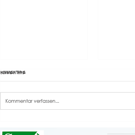
Update: Hyg
Kommentare
(Stand 28.01
Hier findet ih
Hygienekonz
Kommentar verfassen...
Spielbetrieb
Alarmstufe I 
zwingenden B
UPDATE: Hygienekonzept
Beachtung!
Warnstufe ab 23.02.2022