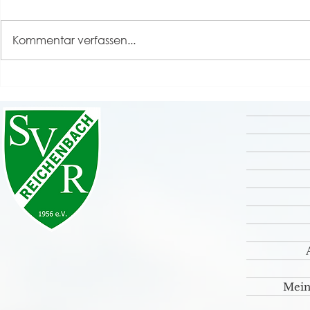
Kommentar verfassen...
Grande Finale unseres
Rückblick S
Sportfestes 2026 💚🤍
⚽️🤹‍♀️🎸
Mein