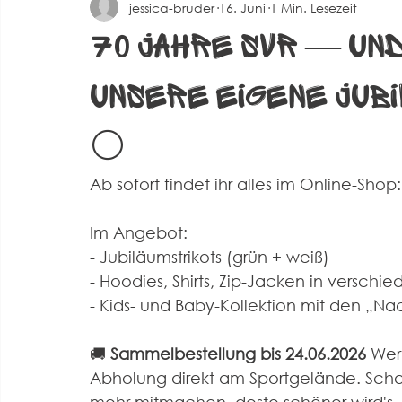
jessica-bruder
16. Juni
1 Min. Lesezeit
Spielberichte Herren 2
Corona
Events
Alte 
70 Jahre SVR — und 
unsere eigene Jubi
⚪️
Ab sofort findet ihr alles im Online-Shop:
Im Angebot: 
- Jubiläumstrikots (grün + weiß)
- Hoodies, Shirts, Zip-Jacken in verschi
- Kids- und Baby-Kollektion mit den „Na
🚚
 Sammelbestellung bis 24.06.2026
 Wer 
Abholung direkt am Sportgelände. Schaut 